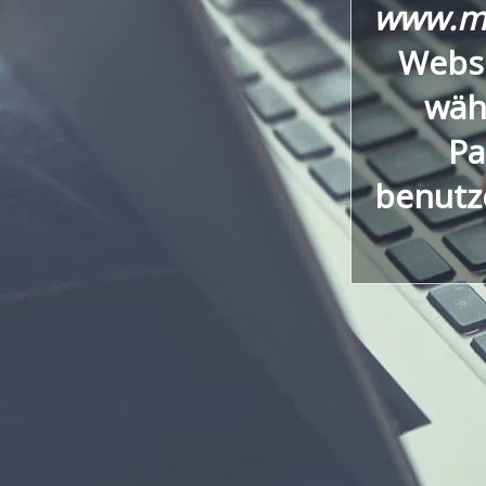
www.me
Websi
wäh
Pa
benutz